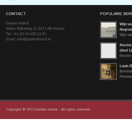
CONTACT
POPULAIRE BER
Gulden Hoeck
Wijn va
Adres: Rijksweg 11, 6271 AB Gulpen
Negroam
Tel: +31 (0) 43-450 13 51
Wijn va
Email: info@guldenhoeck.nl
Nocino 
(deel 1)
Nocino 
Louis R
Binnenk
Premie
Copyright © 2013 Gulden Hoeck - All rights reserved