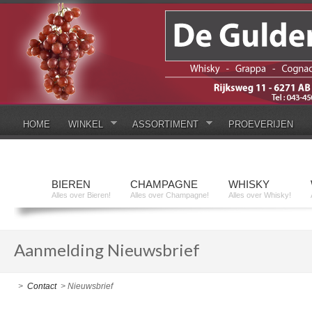
HOME
WINKEL
ASSORTIMENT
PROEVERIJEN
BIEREN
CHAMPAGNE
WHISKY
Alles over Bieren!
Alles over Champagne!
Alles over Whisky!
Aanmelding Nieuwsbrief
>
Contact
> Nieuwsbrief