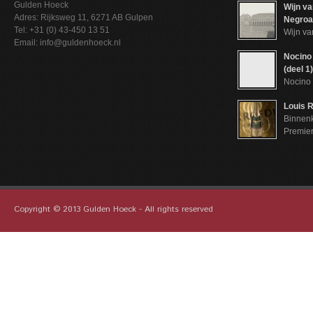
Gulden Hoeck
Wijn va
Adres: Rijksweg 11, 6271 AB Gulpen
Negroam
Tel: +31 (0) 43-450 13 51
Wijn va
Email: info@guldenhoeck.nl
Nocino 
(deel 1)
Nocino 
Louis R
Binnenk
Premie
Copyright © 2013 Gulden Hoeck - All rights reserved