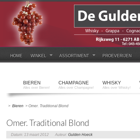
HOME
WINKEL
ASSORTIMENT
PROEVERIJEN
BIEREN
CHAMPAGNE
WHISKY
Alles over Bieren!
Alles over Champagne!
Alles over Whisky!
>
Bieren
> Omer. Traditional Blond
Omer. Traditional Blond
Datum: 13 maart 2012
Auteur:
Gulden Hoeck