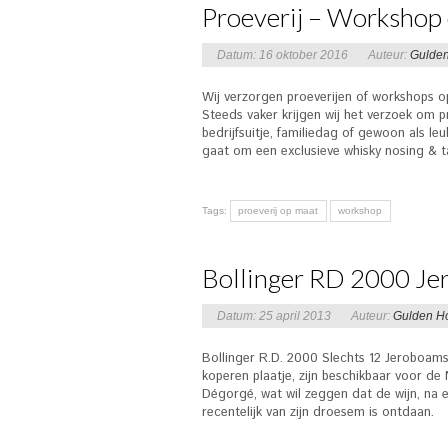
Proeverij – Workshop
Datum: 16 oktober 2016
Auteur:
Gulde
Wij verzorgen proeverijen of workshops 
Steeds vaker krijgen wij het verzoek om p
bedrijfsuitje, familiedag of gewoon als leu
gaat om een exclusieve whisky nosing & ta
Tags:
proeverij op maat
workshop
Bollinger RD 2000 Je
Datum: 25 april 2013
Auteur:
Gulden H
Bollinger R.D. 2000 Slechts 12 Jeroboam
koperen plaatje, zijn beschikbaar voor d
Dégorgé, wat wil zeggen dat de wijn, na e
recentelijk van zijn droesem is ontdaan.