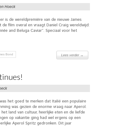
en Hoeck
ober is de wereldpremière van de nieuwe James
de film overal en vraagt Daniel Craig wereldwijd:
nnée and Beluga Caviar”. Speciaal voor het
mes Bond
Lees verder →
tinues!
oeck
as het goed te merken dat Italië een populaire
mming was gezien de enorme vraag naar Aperol.
 het land van cultuur, heerlijke eten en de liefde
ngen op vakantie ging had wel ergens op een
erlijke Aperol Spritz gedronken. Dit jaar