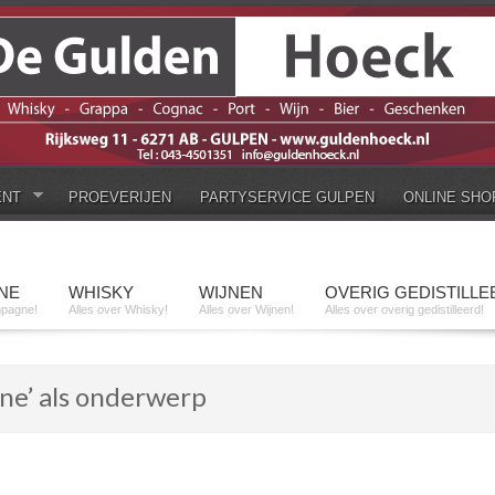
ENT
PROEVERIJEN
PARTYSERVICE GULPEN
ONLINE SHO
NE
WHISKY
WIJNEN
OVERIG GEDISTILLE
mpagne!
Alles over Whisky!
Alles over Wijnen!
Alles over overig gedistilleerd!
ne’ als onderwerp