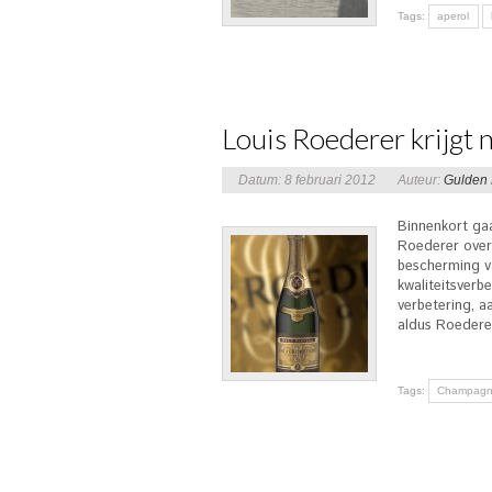
Tags:
aperol
Louis Roederer krijgt n
Datum: 8 februari 2012
Auteur:
Gulden
Binnenkort ga
Roederer over 
bescherming va
kwaliteitsverb
verbetering, a
aldus Roederer
Tags:
Champag