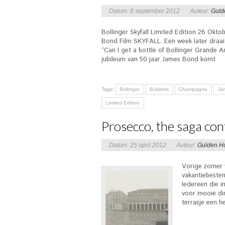
Datum: 6 september 2012
Auteur:
Guld
Bollinger Skyfall Limited Edition 26 Okt
Bond Film SKYFALL. Een week later draait 
“Can I get a bottle of Bollinger Grande A
jubileum van 50 jaar James Bond komt
Tags:
Bollinger
Bubbels
Champagne
Ja
Limited Edition
Prosecco, the saga con
Datum: 25 april 2012
Auteur:
Gulden H
Vorige zomer w
vakantiebeste
Iedereen die in
voor mooie di
terrasje een he