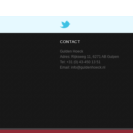
CONTACT
Gulden Hoeck
Adres: Rijksweg 11, 6271 AB Gulpen
Tel: +31 (0) 43-450 13 51
Email: info@guldenhoeck.nl