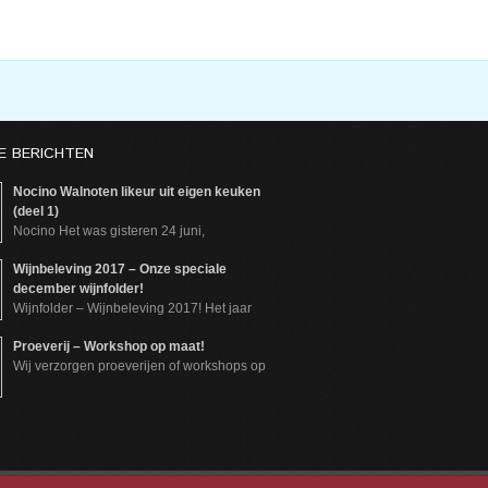
E BERICHTEN
Nocino Walnoten likeur uit eigen keuken
(deel 1)
Nocino Het was gisteren 24 juni,
Wijnbeleving 2017 – Onze speciale
december wijnfolder!
Wijnfolder – Wijnbeleving 2017! Het jaar
Proeverij – Workshop op maat!
Wij verzorgen proeverijen of workshops op