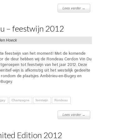
Lees verder →
 – feestwijn 2012
den Hoeck
e feestwijn van het moment! Met de komende
or de deur hebben wij de Rondeau Cerdon Vin Du
tgeroepen tot feestwijn van het jaar 2012. Deze
ritief-wijn is afkomstig uit het westelijk gedeelte
, rondom de plaatsjes Ambérieu-en-Bugey en
-Bugey.
ugey
Champagne
feestwijn
Rondeau
Lees verder →
mited Edition 2012