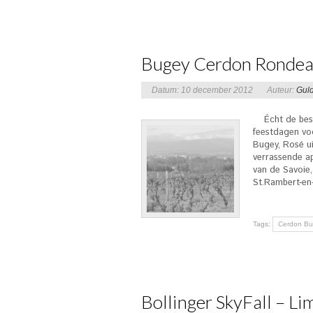
Bugey Cerdon Rondeau
Datum: 10 december 2012
Auteur:
Gul
Écht de best
feestdagen vo
Bugey, Rosé ui
verrassende ape
van de Savoie
St.Rambert-en
Tags:
Cerdon B
Bollinger SkyFall – Li