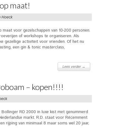
 op maat!
n Hoeck
op maat voor gezelschappen van 10-200 personen.
roeverijen of workshops te organiseren. Als
ke gezellige activiteit voor vrienden. Of het nu
sting, een gin & tonic masterclass,
Lees verder →
roboam – kopen!!!!
oeck
s Bollinger RD 2000 in luxe kist met genummerd
e Nederlandse markt. R.D. staat voor Récemment
en rijping van minimaal 8 maar soms wel 20 jaar,