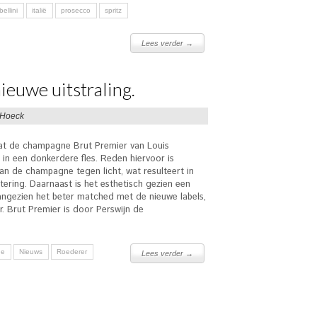
bellini
italië
prosecco
spritz
Lees verder →
ieuwe uitstraling.
 Hoeck
at de champagne Brut Premier van Louis
in een donkerdere fles. Reden hiervoor is
n de champagne tegen licht, wat resulteert in
etering. Daarnaast is het esthetisch gezien een
angezien het beter matched met de nieuwe labels,
. Brut Premier is door Perswijn de
ne
Nieuws
Roederer
Lees verder →