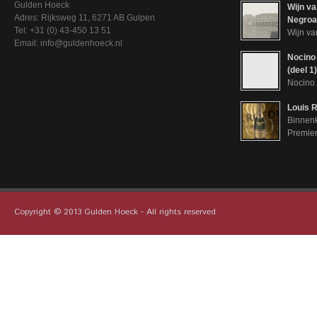
Gulden Hoeck
Wijn va
Adres: Rijksweg 11, 6271 AB Gulpen
Negroam
Tel: +31 (0) 43-450 13 51
Wijn va
Email: info@guldenhoeck.nl
Nocino 
(deel 1)
Nocino 
Louis R
Binnenk
Premie
Copyright © 2013 Gulden Hoeck - All rights reserved