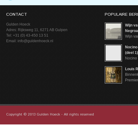
CONTACT
POPULAIRE BER
Gulden Hoeck
Wijn va
Adres: Rijksweg 11, 6271 AB Gulpen
Negroam
Tel: +31 (0) 43-450 13 51
Wijn va
Email: info@guldenhoeck.nl
Nocino 
(deel 1)
Nocino 
Louis R
Binnenk
Premie
Copyright © 2013 Gulden Hoeck - All rights reserved