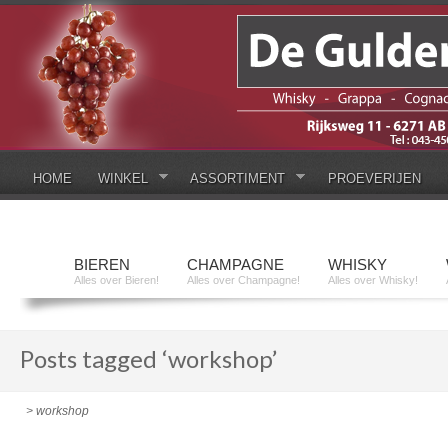
HOME
WINKEL
ASSORTIMENT
PROEVERIJEN
BIEREN
CHAMPAGNE
WHISKY
Alles over Bieren!
Alles over Champagne!
Alles over Whisky!
Posts tagged ‘workshop’
> workshop